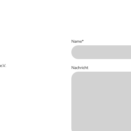
Startseite
Vorstand
Mannschaften
Aktuel
Name
*
e.V.
Nachricht